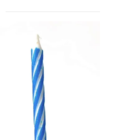
kinderfeestje thuis! Tips voor een lego feest,
van traktatie en taart tot tot feestversiering in
het feest thema.