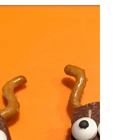
tips voor bij het challenge kinderfeestje: het
thuisfeest voor TikTok fans!