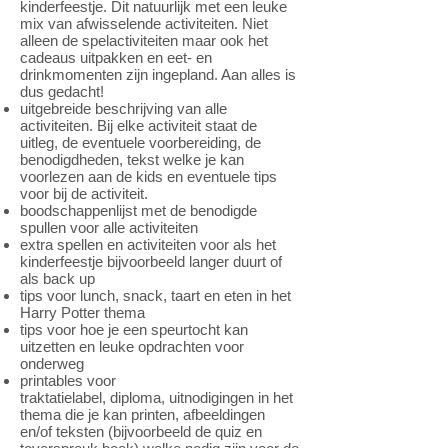
kinderfeestje
. Dit natuurlijk met een leuke
mix van afwisselende activiteiten. Niet
alleen de spelactiviteiten maar ook het
cadeaus uitpakken en eet- en
drinkmomenten zijn ingepland. Aan alles is
dus gedacht!
uitgebreide beschrijving van alle
activiteiten.
Bij elke activiteit staat
de
uitleg,
de eventuele voorbereiding,
de
benodigdheden,
tekst welke je kan
voorlezen aan de kids
en
eventuele tips
voor bij de activiteit.
boodschappenlijst met de benodigde
spullen voor alle activiteiten
extra spellen en activiteiten voor als het
kinderfeestje bijvoorbeeld langer duurt of
als back up
tips voor l
unch, snack, taart en eten in het
Harry Potter thema
tips voor hoe je een speurtocht kan
uitzetten en leuke opdrachten voor
onderweg
printables voor
traktatielabel,
diploma,
uitnodigingen in het
thema die je kan printen,
afbeeldingen
en/of teksten (bijvoorbeeld de quiz en