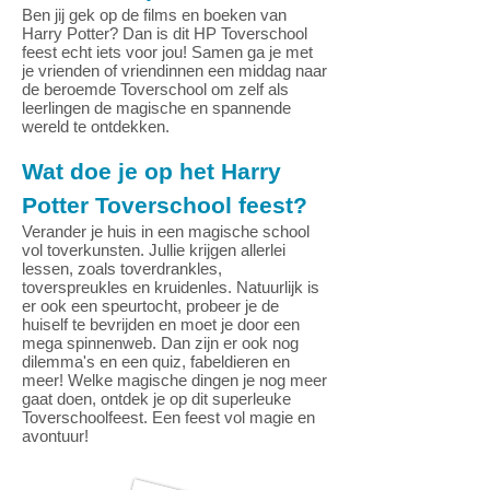
Ben jij gek op de films en boeken van
Harry Potter? Dan is dit HP Toverschool
feest echt iets voor jou! Samen ga je met
je vrienden of vriendinnen een middag naar
de beroemde Toverschool om zelf als
leerlingen de magische en spannende
wereld te ontdekken.
Wat doe je op het Harry
Potter Toverschool feest?
Verander je huis in een magische school
vol toverkunsten. Jullie krijgen allerlei
lessen, zoals toverdrankles,
toverspreukles en kruidenles. Natuurlijk is
er ook een speurtocht, probeer je de
huiself te bevrijden en moet je door een
mega spinnenweb. Dan zijn er ook nog
dilemma's en een quiz, fabeldieren en
meer! Welke magische dingen je nog meer
gaat doen, ontdek je op dit superleuke
Toverschoolfeest. Een feest vol magie en
avontuur!