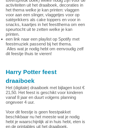
toverspreuk boek) welke nodig zijn voor de
activiteiten uit het draaiboek,
decoraties in
het thema welke je kan printen: vlaggen
voor aan een slinger, vlaggetjes voor op
satéprikkers als cake toppers en voor in
snacks,
kaartjes in het feestthema om een
speurtocht uit te zetten welke je kan
printen.
een link naar een playlist op Spotify met
feestmuziek passend bij het thema.
Alles wat je nodig hebt om eenvoudig zelf
dit feestje thuis te vieren!
Harry Potter feest
draaiboek
Het (digitale) draaiboek met bijlagen kost €
21,50. Het feest is geschikt voor kinderen
vanaf 8 jaar en duurt volgens planning
ongeveer 4 uur.
Voor dit feestje is geen feestpakket
beschikbaar nu het meeste wat je nodig
hebt je waarschijnlijk al in huis hebt, eten is
en de printables uit het draaiboek.