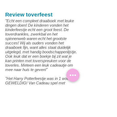
Review toverfeest
"Echt een compleet draaiboek met leuke
dingen doen! De kinderen vonden het
kinderfeestje echt een groot feest. De
toverdrankles, zwerkbal en het
spinnenweb waren echt het grootste
succes! Wij als ouders vonden het
draaiboek fijn, want alles staat duidelijk
uitgelegd, met handig boodschappenlijstje.
Ook leuk dat er een boekje bij zit wat je
kan printen met toverspreuken voor de
toverles. Meteen een leuk cadeautje om
mee naar huis te geven!"
"Het Harry Potterfeestje was in 1 woord
GEWELDIG! Van Cadeau spel met
Uilenballonnen, tot aan toverstaf
maken/verven, toverdrank borrelen,
dilemma vragen, speurtocht en en en en…
SUPER!"
"Ik wilde je even laten weten dat het Harry
Potter feestje één groot succes was. Wat