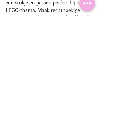
een stokje en passen perfect bij het 
LEGO-thema. Maak rechthoekige 
vormen van cake en gebruik gekleurde 
chocolade om er echte LEGO-blokken 
van te maken. Deze traktatie ziet er 
echt super uit, maar wel best lastig om 
te maken met die smeltchocolade!
LEGO Bouwplaats taart
Een echte verjaardagstaat favoriet 
onder kinderen is de bouwplaats taart. 
Gebruik:
KitKat rondom de taart
gekleurde snoepjes bovenop
LEGO poppetjes
een speelgoed hijskraan of andere 
leuke dingen, zoals een auto, dier, 
huisje, etc.