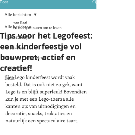
Post
Alle berichten
van Kaat
Alle berichten
20 mei
4 minuten om te lezen
Tips voor het Legofeest:
Kinderfeestje
een kinderfeestje vol
Sinterklaas
bouwpret, actief en
Traktatie en partyfood
creatief!
Cadeautips
Het Lego kinderfeest wordt vaak 
Kerst
besteld. Dat is ook niet zo gek, want 
Lego is en blijft superleuk! Bovendien 
kun je met een Lego-thema alle 
kanten op: van uitnodigingen en 
decoratie, snacks, traktaties en 
natuurlijk een spectaculaire taart.