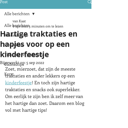
Post
Alle berichten
van Kaat
Alle berichten
6 apr 2021
3 minuten om te lezen
Hartige traktaties en
Kinderfeestje
hapjes voor op een
Sinterklaas
kinderfeestje
Traktatie en partyfood
Bijgewerkt op:
5 sep 2022
Cadeautips
Zoet, mierzoet, dat zijn de meeste 
Kerst
traktaties en ander lekkers op een 
kinderfeestje
! En toch zijn hartige 
traktaties en snacks ook superlekker. 
Om eerlijk te zijn ben ik zelf meer van 
het hartige dan zoet. Daarom een blog 
vol met hartige tips! 