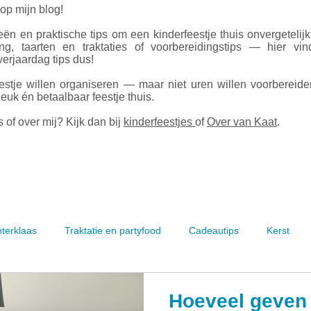
 op mijn blog!
ën en praktische tips om een kinderfeestje thuis onvergetelij
ing, taarten en traktaties of voorbereidingstips — hier vin
erjaardag tips dus!
estje willen organiseren — maar niet uren willen voorbereid
leuk én betaalbaar feestje thuis.
 of over mij? Kijk dan bij
kinderfeestjes
of
Over van Kaat
.
nterklaas
Traktatie en partyfood
Cadeautips
Kerst
Hoeveel geven