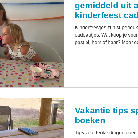
gemiddeld uit 
kinderfeest ca
Kinderfeestjes zijn superleuk
cadeautjes. Wat koop je voor 
past bij hem of haar? Maar o
kosten? Daarom deze blog: Ho
aan een cadeautje? De één k
euro, terwijl anderen met ee
uitgebreide knutselset aanko
meeste ouders onbewust onge
aanhouden. In deze blog lee
Vakantie tips s
boeken
Tips voor leuke dingen doen i