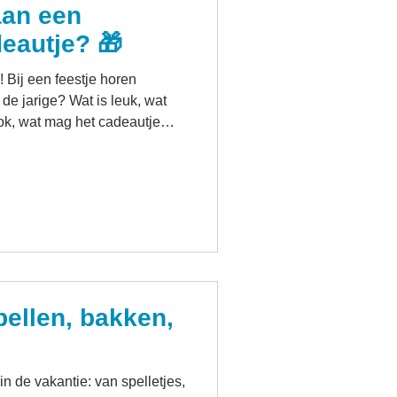
aan een
deautje? 🎁
! Bij een feestje horen
de jarige? Wat is leuk, wat
ok, wat mag het cadeautje
eveel geef je eigenlijk uit
oopt iets kleins van een paar
n groot LEGO-pakket of
men. Toch blijkt dat de
veer dezelfde prijsklasse
s je: wat ouders gem
pellen, bakken,
n de vakantie: van spelletjes,