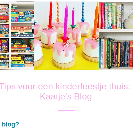
Tips voor een kinderfeestje thuis:
Kaatje's Blog
 blog?