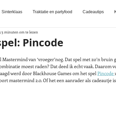
Sinterklaas
Traktatie en partyfood
Cadeautips
3
3 minuten om te lezen
pel: Pincode
el Mastermind van ‘vroeger’nog. Dat spel met zo’n bruin 
 combinatie moest raden? Dat deed ik echt vaak. Daarom vo
vraagd werd door Blackhouse Games om het spel 
Pincode 
oort mastermind 2.0. Of het een aanrader als cadeautje is, 