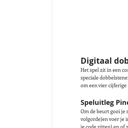
Digitaal do
Het spel zit in een 
speciale dobbelstene
om een vier cijferige
Speluitleg Pi
Om de beurt gooi je 
volgorde)en voer je in
je code zitten) en of