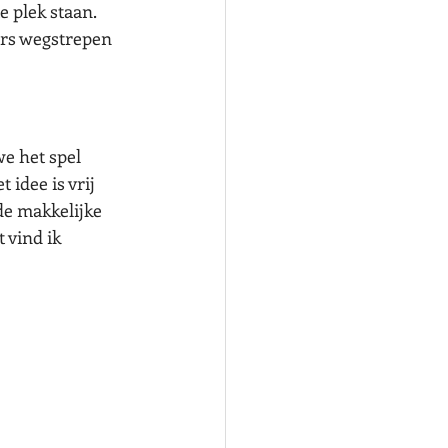
e plek staan. 
fers wegstrepen 
e het spel 
 idee is vrij 
de makkelijke 
 vind ik 