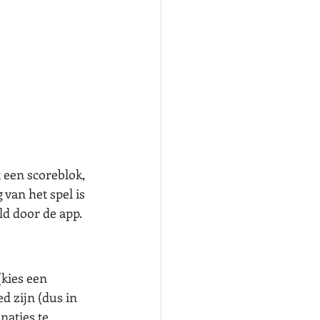
 een scoreblok, 
van het spel is 
ld door de app. 
kies een 
d zijn (dus in 
naties te 