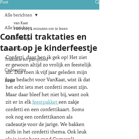
Post
Alle berichten
van Kaat
Alle berichten
1 feb 2025
4 minuten om te lezen
Confetti traktaties en
Kinderfeestje
taart op je kinderfeestje
Sinterklaas
Confetti, daar ben ik gek op! Het ziet 
Traktatie en partyfood
er gewoon altijd zo vrolijk en feestelijk 
Cadeautips
uit. Dus toen ik vijf jaar geleden mijn 
logo bedacht voor VanKaat, wist ik dat 
Kerst
het echt iets met confetti moest zijn. 
Maar daar bleef het niet bij, want ook 
zit er in elk 
feestpakket 
een zakje 
confetti en een confettikaart. Soms 
ook nog een confettikanon als 
cadeautje voor de jarige. We bakken 
zelfs in het confetti thema. Ook leuk 
als je jarig bent rond Carnaval! 