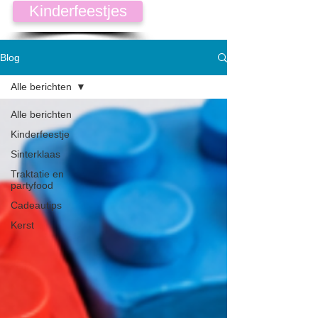
Kinderfeestjes
Blog
Alle berichten
Alle berichten
Kinderfeestje
Sinterklaas
Traktatie en
partyfood
Cadeautips
Kerst