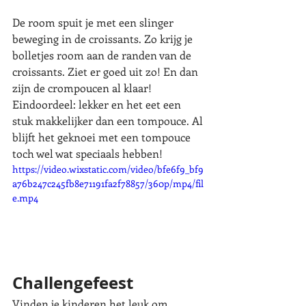
De room spuit je met een slinger 
beweging in de croissants. Zo krijg je 
bolletjes room aan de randen van de 
croissants. Ziet er goed uit zo! En dan 
zijn de crompoucen al klaar! 
Eindoordeel: lekker en het eet een 
stuk makkelijker dan een tompouce. Al 
blijft het geknoei met een tompouce 
toch wel wat speciaals hebben! 
https://video.wixstatic.com/video/bfe6f9_bf9
a76b247c245fb8e71191fa2f78857/360p/mp4/fil
e.mp4
Challengefeest
Vinden je kinderen het leuk om 