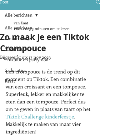
Post
Alle berichten
van Kaat
Alle berichten
1 nov 2023
3 minuten om te lezen
Zo maak je een Tiktok
Kinderfeestje
Crompouce
Sinterklaas
Bijgewerkt op:
13 nov 2023
Traktatie en partyfood
Cadeautips
Een crompouce is de trend op dit 
moment op Tiktok. Een combinatie 
Kerst
van een croissant en een tompouce. 
Superleuk, lekker en makkelijker te 
eten dan een tompouce. Perfect dus 
om te geven in plaats van taart op het 
Tiktok Challenge kinderfeestje
. 
Makkelijk te maken van maar vier 
ingrediënten! 