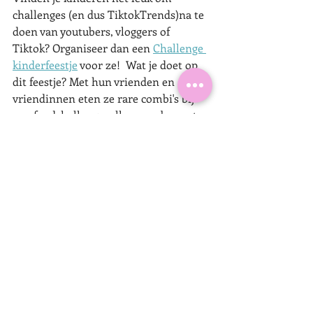
challenges (en dus TiktokTrends)na te 
doen van youtubers, vloggers of 
Tiktok? Organiseer dan een 
Challenge 
kinderfeestje
 voor ze!  Wat je doet op 
dit feestje? Met hun vrienden en 
vriendinnen eten ze rare combi's bij 
een foodchallenge, elkaar proberen te 
voeren bij de not my arms challenge, 
grappige groepsfoto’s maken, kiezen 
uit gekke dillemma’s, muziekquiz met 
koptelefoon op en meer! In totaal zijn 
er 14 challenges, genoeg dus voor een 
hele middag feest. Ook leuk in combi 
met een slaapfeestje!  
Meer traktatie en foodtips voor bij 
Challengefeest lees je in mijn
Challengefeestblog.  