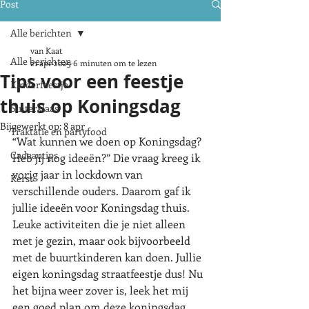
Post
Alle berichten
van Kaat
Alle berichten
21 apr 2025
6 minuten om te lezen
Tips voor een feestje
Kinderfeestje
thuis op Koningsdag
Sinterklaas
Bijgewerkt op:
8 apr
Traktatie en partyfood
“Wat kunnen we doen op Koningsdag? 
Cadeautips
Heb jij nog ideeën?” Die vraag kreeg ik 
vorig jaar in lockdown van 
Kerst
verschillende ouders. Daarom gaf ik 
jullie ideeën voor Koningsdag thuis. 
Leuke activiteiten die je niet alleen 
met je gezin, maar ook bijvoorbeeld 
met de buurtkinderen kan doen. Jullie 
eigen koningsdag straatfeestje dus! Nu 
het bijna weer zover is, leek het mij 
een goed plan om deze koningsdag 