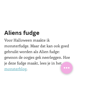
Aliens fudge 
Voor Halloween maakte ik 
monsterfudge. Maar dat kan ook goed 
gebruikt worden als Alien fudge: 
gewoon de oogjes gek neerleggen. Hoe 
je deze fudge maakt, lees je in het 
monsterblog
. 
Partyfood
Met een beetje fantasie kan je alles wel 
omtoveren of presenteren als ruimte 
eten! Groene appel ranja of water met 
een paar druppeltjes groene 