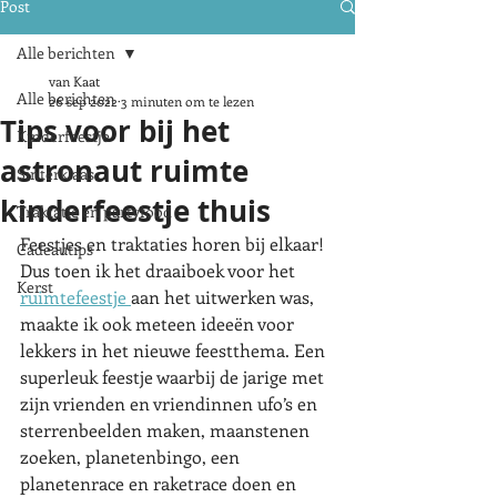
Post
Alle berichten
van Kaat
Alle berichten
26 sep 2022
3 minuten om te lezen
Tips voor bij het
Kinderfeestje
astronaut ruimte
Sinterklaas
kinderfeestje thuis
Traktatie en partyfood
Feestjes en traktaties horen bij elkaar! 
Cadeautips
Dus toen ik het draaiboek voor het 
Kerst
ruimtefeestje 
aan het uitwerken was, 
maakte ik ook meteen ideeën voor 
lekkers in het nieuwe feestthema. Een 
superleuk feestje waarbij de jarige met 
zijn vrienden en vriendinnen ufo’s en 
sterrenbeelden maken, maanstenen 
zoeken, planetenbingo, een 
planetenrace en raketrace doen en 