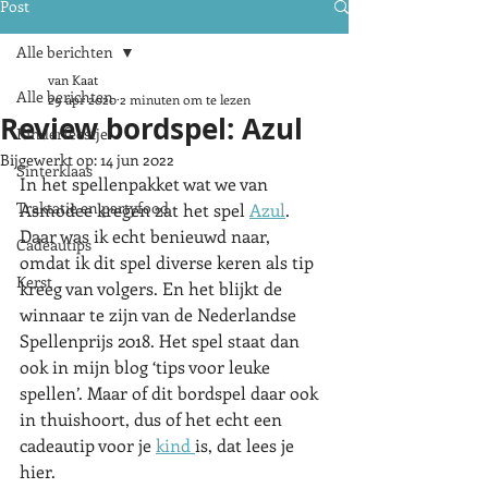
Post
Alle berichten
van Kaat
Alle berichten
29 apr 2020
2 minuten om te lezen
Review bordspel: Azul
Kinderfeestje
Bijgewerkt op:
14 jun 2022
Sinterklaas
In het spellenpakket wat we van 
Traktatie en partyfood
Asmodee kregen zat het spel 
Azul
. 
Daar was ik echt benieuwd naar, 
Cadeautips
omdat ik dit spel diverse keren als tip 
Kerst
kreeg van volgers. En het blijkt de 
winnaar te zijn van de Nederlandse 
Spellenprijs 2018. Het spel staat dan 
ook in mijn blog ‘tips voor leuke 
spellen’. Maar of dit bordspel daar ook 
in thuishoort, dus of het echt een 
cadeautip voor je 
kind 
is, dat lees je 
hier. 