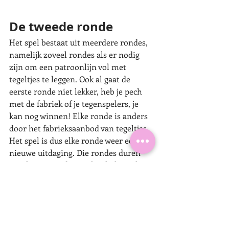
De tweede ronde
Het spel bestaat uit meerdere rondes, 
namelijk zoveel rondes als er nodig 
zijn om een patroonlijn vol met 
tegeltjes te leggen. Ook al gaat de 
eerste ronde niet lekker, heb je pech 
met de fabriek of je tegenspelers, je 
kan nog winnen! Elke ronde is anders 
door het fabrieksaanbod van tegeltjes. 
Het spel is dus elke ronde weer een 
nieuwe uitdaging. Die rondes duren 
niet lang, waardoor je het hele spel in 
ongeveer een half uur speelt. Met z’n 
tweeën gaat het spel sneller
. 
Dit spel vinden manlief en ik (bijna) 
even leuk als 
Ticket To Ride
. Ook de 