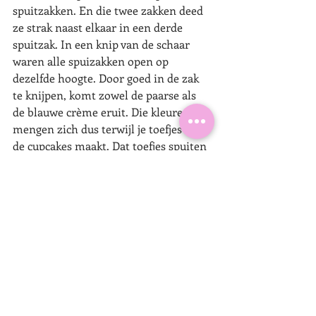
spuitzakken. En die twee zakken deed 
ze strak naast elkaar in een derde 
spuitzak. In een knip van de schaar 
waren alle spuizakken open op 
dezelfde hoogte. Door goed in de zak 
te knijpen, komt zowel de paarse als 
de blauwe crème eruit. Die kleuren 
mengen zich dus terwijl je toefjes op 
de cupcakes maakt. Dat toefjes spuiten 
kan pas als de cupcakes goed afgekoeld 
zijn. Anders smelt de botercrème en 
glijdt deze eraf, zou jammer zijn. 
Decoreren
Als laatste strooiden we er de 
decoratiestrooisels uit het pak 
overheen. Best veel zit er in zo’n zakje. 
Dus royaal strooien kan! Wel handig 