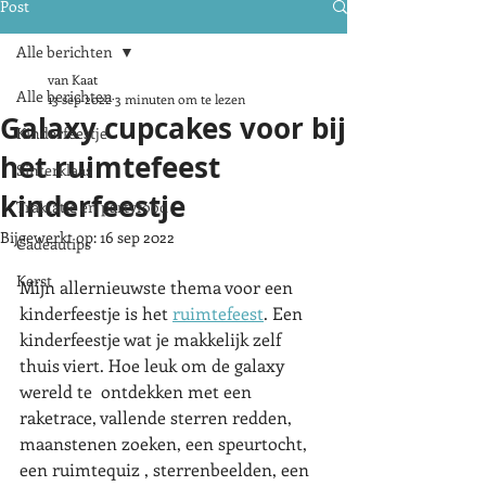
Post
Alle berichten
van Kaat
Alle berichten
13 sep 2022
3 minuten om te lezen
Galaxy cupcakes voor bij
Kinderfeestje
het ruimtefeest
Sinterklaas
kinderfeestje
Traktatie en partyfood
Bijgewerkt op:
16 sep 2022
Cadeautips
Kerst
Mijn allernieuwste thema voor een 
kinderfeestje is het 
ruimtefeest
. Een 
kinderfeestje wat je makkelijk zelf 
thuis viert. Hoe leuk om de galaxy 
wereld te  ontdekken met een 
raketrace, vallende sterren redden, 
maanstenen zoeken, een speurtocht, 
een ruimtequiz , sterrenbeelden, een 