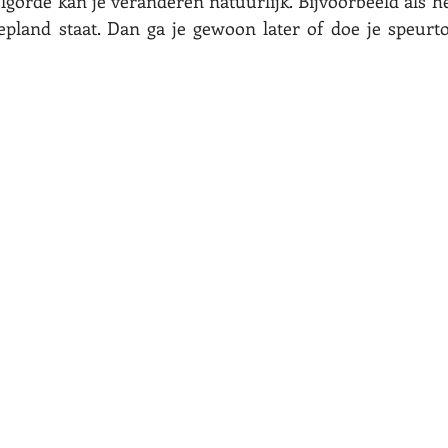
lgorde kan je veranderen natuurlijk. Bijvoorbeeld als het
epland staat. Dan ga je gewoon later of doe je speurto