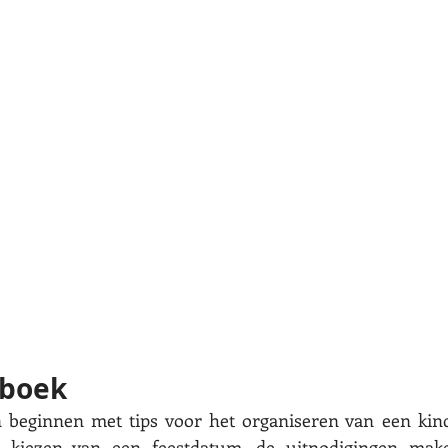
iboek
 beginnen met tips voor het organiseren van een kinder
t kiezen van een feestdatum, de uitnodigingen make