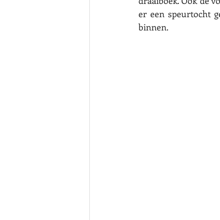
draaiboek. Ook de vo
er een speurtocht g
binnen. 