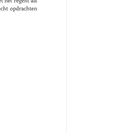
 net regent als 
cht opdrachten 