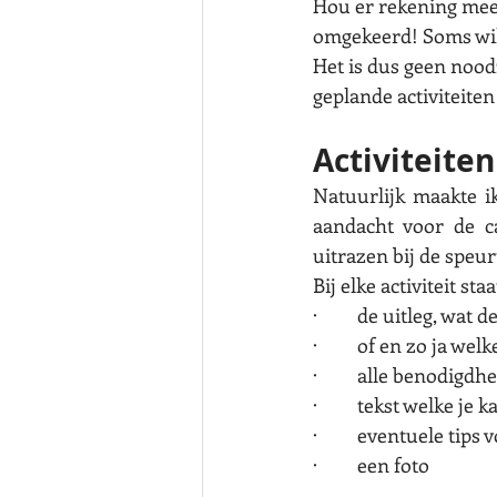
Hou er rekening mee 
omgekeerd! Soms will
Het is dus geen noodz
geplande activiteiten
Activiteiten
Natuurlijk maakte ik
aandacht voor de ca
uitrazen bij de speur
Bij elke activiteit staa
·         de uitleg, wat 
·         of en zo ja w
·         alle benodigd
·         tekst welke j
·         eventuele tips 
·         een foto