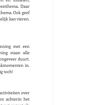
estthema. Daar 
thema. Ook geef 
lijk kan vieren. 
anning met een 
ng staan alle 
 ongeveer duurt. 
inkmomenten in. 
g toch! 
ctiviteiten over 
en achterin het 