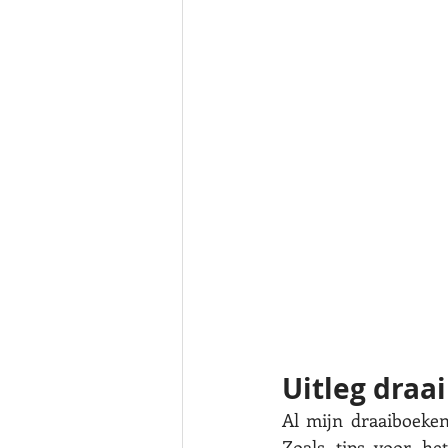
Uitleg draa
Al mijn draaiboeken
Zoals tips voor he