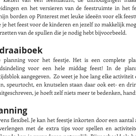
eidingen en het versieren van de feestruimte in het fe
mijn borden op Pinterest met leuke ideeën voor elk feest
e je het feest voor de kinderen en jezelf zo makkelijk moge
zetten van de spullen die je nodig hebt bijvoorbeeld. 
 draaiboek
e planning voor het feestje. Het is een complete pl
sindeling voor een hele middag feest! In de planni
tijdsblok aangegeven.  Zo weet je hoe lang elke activiteit
en, speurtocht, en knutselen staan daar ook eet- en dr
itgeschreven, je hoeft zelf niets meer te bedenken, handi
lanning
ns flexibel. Je kan het feestje inkorten door een aantal a
verlengen met de extra tips voor spellen en activiteit