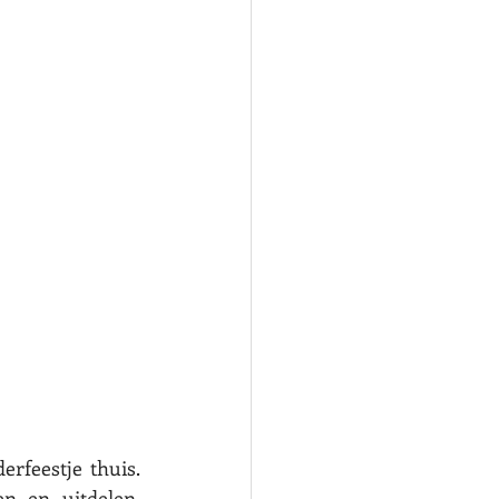
feestje thuis. 
n en uitdelen, 