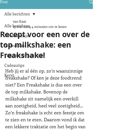
Post
Alle berichten
van Kaat
Alle berichten
13 mei 2024
4 minuten om te lezen
Recept voor een over de
Kinderfeestje
top milkshake: een
Sinterklaas
Freakshake!
Traktatie en partyfood
Cadeautips
Heb jij er al één op, zo’n waanzinnige 
Kerst
freakshake? Of ken je deze foodtrend 
niet? Een Freakshake is dus een over 
de top milkshake. Bovenop de 
milkshake zit namelijk een overkill 
aan zoetigheid, heel veel zoetigheid… 
Zo’n freakshake is echt een feestje om 
te zien en te eten. Daarom vond ik dat 
een lekkere traktatie om het begin van 