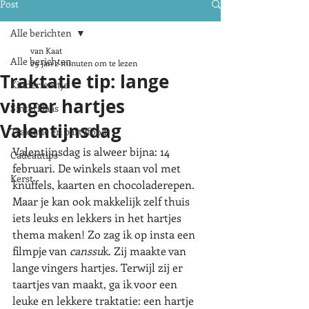
Post
Alle berichten
van Kaat
Alle berichten
29 jan
2 minuten om te lezen
Traktatie tip: lange
Kinderfeestje
vinger hartjes
Sinterklaas
Valentijnsdag
Traktatie en partyfood
Valentijnsdag is alweer bijna: 14 
Cadeautips
februari. De winkels staan vol met 
Kerst
knuffels, kaarten en chocoladerepen. 
Maar je kan ook makkelijk zelf thuis 
iets leuks en lekkers in het hartjes 
thema maken! Zo zag ik op insta een 
filmpje van 
canssu
k. Zij maakte van 
lange vingers hartjes. Terwijl zij er 
taartjes van maakt, ga ik voor een 
leuke en lekkere traktatie: een hartje 