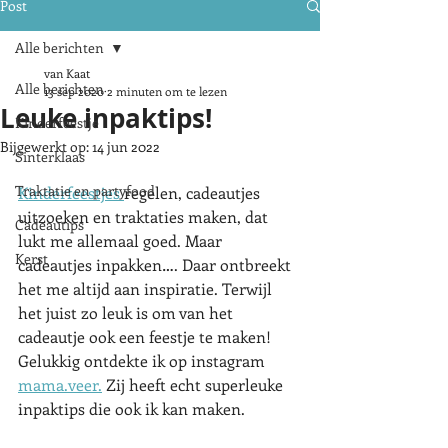
Post
Alle berichten
van Kaat
Alle berichten
13 sep 2020
2 minuten om te lezen
Leuke inpaktips!
Kinderfeestje
Bijgewerkt op:
14 jun 2022
Sinterklaas
Traktatie en partyfood
Kinderfeestjes 
regelen, cadeautjes 
uitzoeken en traktaties maken, dat 
Cadeautips
lukt me allemaal goed. Maar 
Kerst
cadeautjes inpakken…. Daar ontbreekt 
het me altijd aan inspiratie. Terwijl 
het juist zo leuk is om van het 
cadeautje ook een feestje te maken! 
Gelukkig ontdekte ik op instagram 
mama.veer.
 Zij heeft echt superleuke 
inpaktips die ook ik kan maken.  