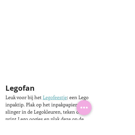
Legofan
Leuk voor bij het 
Legofeestje
: een Lego 
inpaktip. Plak op het inpakpapier een 
slinger in de Legokleuren, teken of 
print Lego oogjes en plak deze op de 
vlaggetjes. Koop je nog iets extra’s om 
aan het cadeautje te hangen zoals 