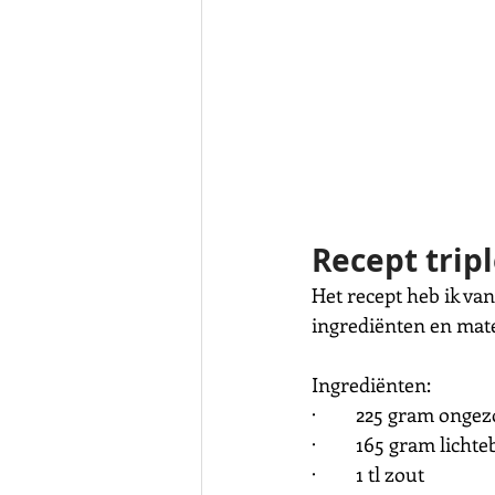
Recept tripl
Het recept heb ik va
ingrediënten en mat
Ingrediënten:
·         225 gram on
·         165 gram lic
·         1 tl zout