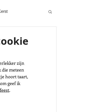
Kerst
cookie
rlekker zijn 
ik die meteen 
je hoort taart, 
om geef ik 
feest
.