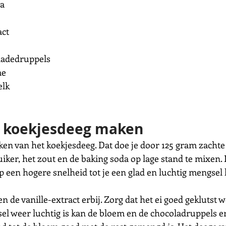
da
act
coladedruppels
me
elk
t koekjesdeeg maken
ken van het koekjesdeeg. Dat doe je door 125 gram zachte
iker, het zout en de baking soda op lage stand te mixen. I
een hogere snelheid tot je een glad en luchtig mengsel 
n de vanille-extract erbij. Zorg dat het ei goed geklutst w
l weer luchtig is kan de bloem en de chocoladruppels erb