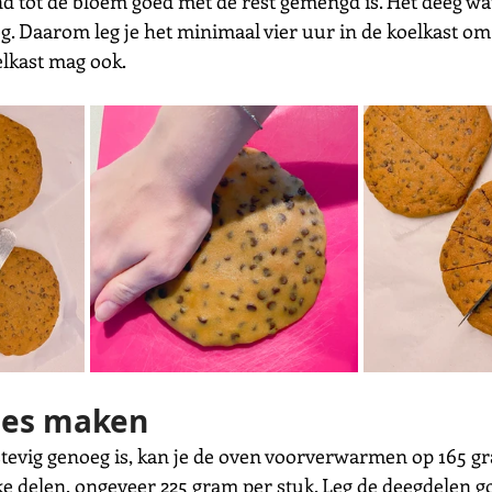
d tot de bloem goed met de rest gemengd is. Het deeg wat 
g. Daarom leg je het minimaal vier uur in de koelkast om t
elkast mag ook.
jes maken
stevig genoeg is, kan je de oven voorverwarmen op 165 gr
jke delen, ongeveer 225 gram per stuk. Leg de deegdelen go