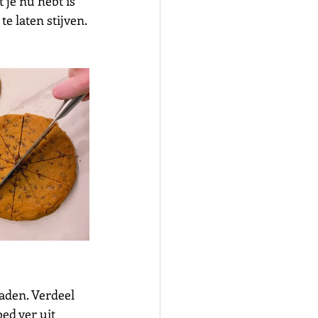
je nu hebt is 
e laten stijven. 
aden. Verdeel 
ed ver uit 