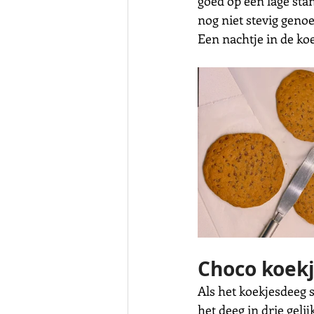
goed op een lage stan
nog niet stevig genoe
Een nachtje in de ko
Choco koek
Als het koekjesdeeg 
het deeg in drie geli