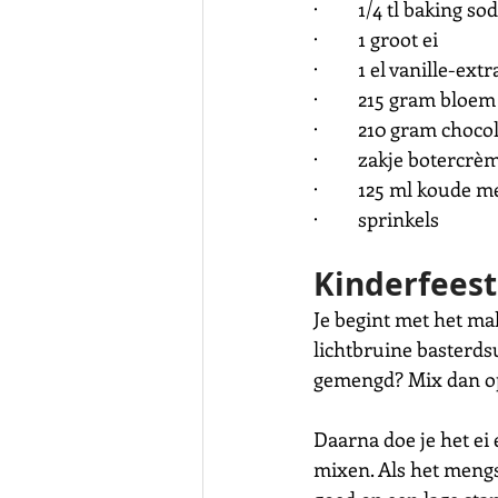
·         1/4 tl baking so
·         1 groot ei
·         1 el vanille-extr
·         215 gram bloem
·         210 gram cho
·         zakje botercrè
·         125 ml koude m
·         sprinkels
Kinderfees
Je begint met het ma
lichtbruine basterdsu
gemengd? Mix dan op 
Daarna doe je het ei e
mixen. Als het mengse