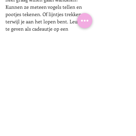
Kunnen ze meteen vogels tellen en 
pootjes tekenen. Of lijntjes trekken 
terwijl je aan het lopen bent. Leuk om 
te geven als cadeautje op een 
kinderfeestje!
#cadeautje
#verjaardag
#kinderfeestje
#wreckthisjournal
#boek
kinderfeestje
verjaardag
Cadeau tip
cadeau
cadeautje
vanKaat
kinderboeken
kinderboek
boeken
boek
Wreck this journal
Cadeautips
Recente blogposts
Alles weergeven