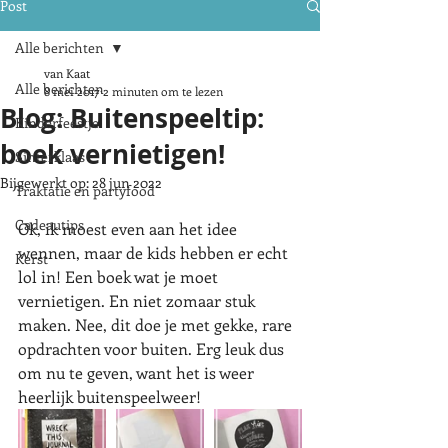
Post
Alle berichten
van Kaat
Alle berichten
8 mei 2017
2 minuten om te lezen
Blog: Buitenspeeltip:
Kinderfeestje
boek vernietigen!
Sinterklaas
Bijgewerkt op:
28 jun 2022
Traktatie en partyfood
Cadeautips
Ok, ik moest even aan het idee 
wennen, maar de kids hebben er echt 
Kerst
lol in! Een boek wat je moet 
vernietigen. En niet zomaar stuk 
maken. Nee, dit doe je met gekke, rare 
opdrachten voor buiten. Erg leuk dus 
om nu te geven, want het is weer 
heerlijk buitenspeelweer!