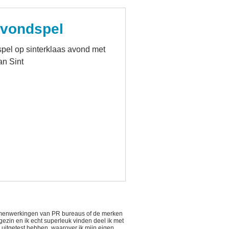
avondspel
spel op sinterklaas avond met
an Sint
 samenwerkingen van PR bureaus of de merken
 gezin en ik echt superleuk vinden deel ik met
n uitgetest hebben, waarover ik mijn eigen