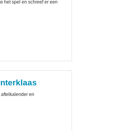
te het spel en schreef er een
interklaas
 aftelkalender en