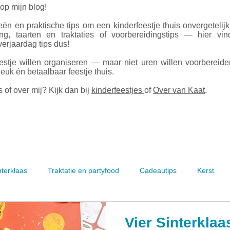
 op mijn blog!
ën en praktische tips om een kinderfeestje thuis onvergetelij
ing, taarten en traktaties of voorbereidingstips — hier vin
erjaardag tips dus!
estje willen organiseren — maar niet uren willen voorbereid
leuk én betaalbaar feestje thuis.
 of over mij? Kijk dan bij
kinderfeestjes
of
Over van Kaat
.
nterklaas
Traktatie en partyfood
Cadeautips
Kerst
Vier Sinterklaa