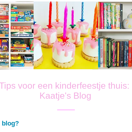
Tips voor een kinderfeestje thuis:
Kaatje's Blog
 blog?