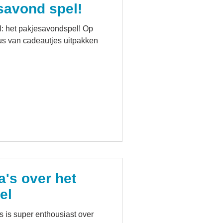
esavond spel!
l: het pakjesavondspel! Op
us van cadeautjes uitpakken
's over het
el
 is super enthousiast over