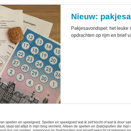
Nieuw: pakjes
Pakjesavondspel: het leuke 
opdrachten op rijm en brief v
van spellen en speelgoed. Spellen en speelgoed wat ik zelf kocht of wat ik door
t, staat dat altijd in mijn blog vermeld. Alleen de spellen en (bak)spullen die mijn
t gaat dus om spellen, speelgoed en (bak)spullen wat wijzelf gekocht of gekregen e