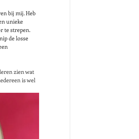
en bij mij. Heb 
een unieke 
 te strepen. 
nip de losse 
een 
deren zien wat 
edereen is wel 