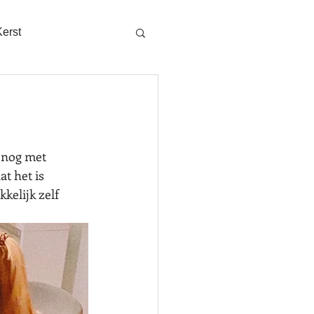
Kerst
 nog met 
t het is 
kelijk zelf 