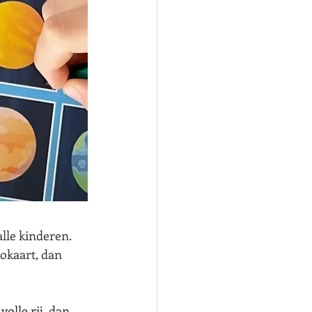
alle kinderen. 
gokaart, dan 
olle rij, dan 