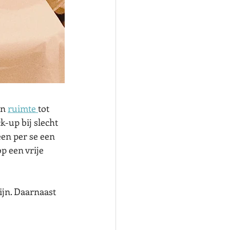
n 
ruimte 
tot 
k-up bij slecht 
en per se een 
p een vrije 
ijn. Daarnaast 