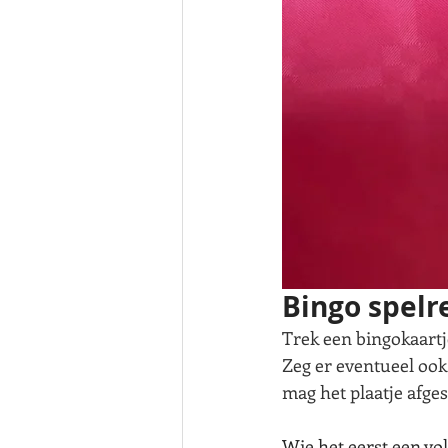
Bingo spelr
Trek een bingokaartje 
Zeg er eventueel ook b
mag het plaatje afge
Wie het eerst een voll