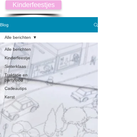
Kinderfeestjes
Blog
Alle berichten
Alle berichten
Kinderfeestje
Sinterklaas
Traktatie en
partyfood
Cadeautips
Kerst