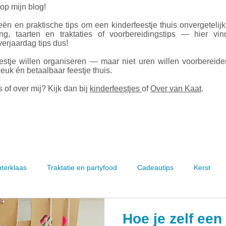
 op mijn blog!
ën en praktische tips om een kinderfeestje thuis onvergetelij
ing, taarten en traktaties of voorbereidingstips — hier vin
erjaardag tips dus!
estje willen organiseren — maar niet uren willen voorbereid
leuk én betaalbaar feestje thuis.
 of over mij? Kijk dan bij
kinderfeestjes
of
Over van Kaat
.
nterklaas
Traktatie en partyfood
Cadeautips
Kerst
Hoe je zelf een