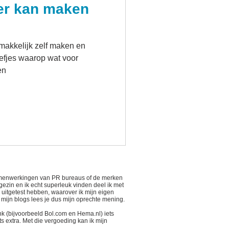
er kan maken
makkelijk zelf maken en
iefjes waarop wat voor
en
 samenwerkingen van PR bureaus of de merken
 gezin en ik echt superleuk vinden deel ik met
n uitgetest hebben, waarover ik mijn eigen
n mijn blogs lees je dus mijn oprechte mening.
link (bijvoorbeeld Bol.com en Hema.nl) iets
s extra. Met die vergoeding kan ik mijn