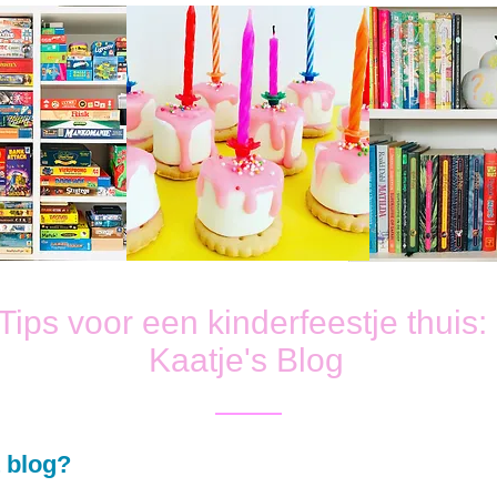
Tips voor een kinderfeestje thuis:
Kaatje's Blog
 blog?