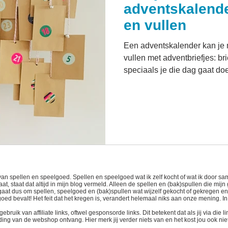
adventskalend
en vullen
Een adventskalender kan je 
vullen met adventbriefjes: br
speciaals je die dag gaat do
van spellen en speelgoed. Spellen en speelgoed wat ik zelf kocht of wat ik door
t, staat dat altijd in mijn blog vermeld. Alleen de spellen en (bak)spullen die mijn
t gaat dus om spellen, speelgoed en (bak)spullen wat wijzelf gekocht of gekregen e
 goed bevalt! Het feit dat het kregen is, verandert helemaal niks aan onze mening. I
uik van affiliate links, oftwel gesponsorde links. Dit betekent dat als jij via die 
ing van de webshop ontvang. Hier merk jij verder niets van en het kost jou ook niet