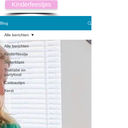
Kinderfeestjes
Blog
Alle berichten
Alle berichten
Kinderfeestje
Sinterklaas
Traktatie en
partyfood
Cadeautips
Kerst