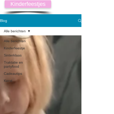
Kinderfeestjes
Blog
Alle berichten
Alle berichten
Kinderfeestje
Sinterklaas
Traktatie en
partyfood
Cadeautips
Kerst