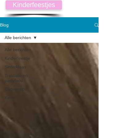
Kinderfeestjes
Blog
Alle berichten
Alle berichten
Kinderfeestje
Sinterklaas
Traktatie en
partyfood
Cadeautips
Kerst