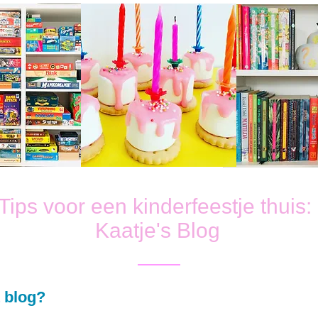
Tips voor een kinderfeestje thuis:
Kaatje's Blog
 blog?