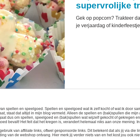
supervrolijke t
Gek op popcorn? Trakteer da
je verjaardag of kinderfeestje
van spellen en speelgoed. Spellen en speelgoed wat ik zelf kocht of wat ik door
t, staat dat altijd in mijn blog vermeld. Alleen de spellen en (bak)spullen die mijn
t gaat dus om spellen, speelgoed en (bak)spullen wat wijzelf gekocht of gekregen e
 goed bevalt! Het feit dat het kregen is, verandert helemaal niks aan onze mening. I
uik van affiliate links, oftwel gesponsorde links. Dit betekent dat als jij via die 
ing van de webshop ontvang. Hier merk jij verder niets van en het kost jou ook niet