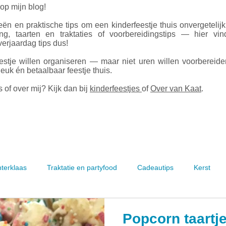
 op mijn blog!
ën en praktische tips om een kinderfeestje thuis onvergetelij
ing, taarten en traktaties of voorbereidingstips — hier vin
erjaardag tips dus!
estje willen organiseren — maar niet uren willen voorbereid
leuk én betaalbaar feestje thuis.
 of over mij? Kijk dan bij
kinderfeestjes
of
Over van Kaat
.
nterklaas
Traktatie en partyfood
Cadeautips
Kerst
Popcorn taartje