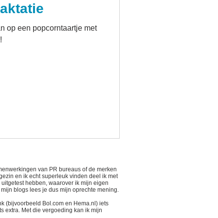
raktatie
n op een popcorntaartje met
!
 samenwerkingen van PR bureaus of de merken
 gezin en ik echt superleuk vinden deel ik met
n uitgetest hebben, waarover ik mijn eigen
n mijn blogs lees je dus mijn oprechte mening.
link (bijvoorbeeld Bol.com en Hema.nl) iets
s extra. Met die vergoeding kan ik mijn