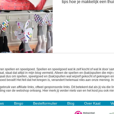
tips hoe je makkelijk een thu
van spellen en speelgoed. Spellen en speelgoed wat ik zelf kocht of wat ik door
t, staat dat altijd in mijn blog vermeld. Alleen de spellen en (bak)spullen die mijn
t gaat dus om spellen, speelgoed en (bak)spullen wat wijzelf gekocht of gekregen e
 goed bevalt! Het feit dat het kregen is, verandert helemaal niks aan onze mening. I
uik van affiliate links, oftwel gesponsorde links. Dit betekent dat als jij via die 
ing van de webshop ontvang. Hier merk jij verder niets van en het kost jou ook niet
ws
Bingo
Bestelformulier
Blog
Over Kaat
Ve