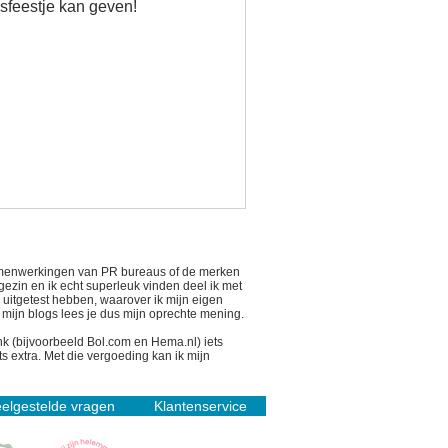
isfeestje kan geven!
 samenwerkingen van PR bureaus of de merken
 gezin en ik echt superleuk vinden deel ik met
n uitgetest hebben, waarover ik mijn eigen
n mijn blogs lees je dus mijn oprechte mening.
link (bijvoorbeeld Bol.com en Hema.nl) iets
s extra. Met die vergoeding kan ik mijn
elgestelde vragen
Klantenservice