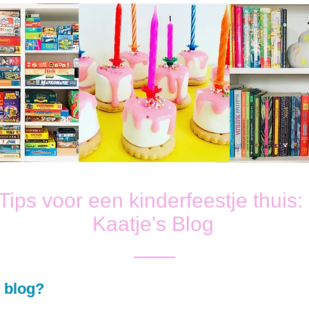
Tips voor een kinderfeestje thuis:
Kaatje's Blog
 blog?