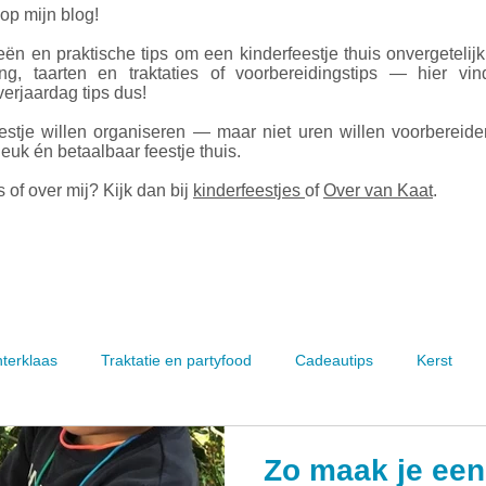
 op mijn blog!
ën en praktische tips om een kinderfeestje thuis onvergetelij
ing, taarten en traktaties of voorbereidingstips — hier vin
erjaardag tips dus!
estje willen organiseren — maar niet uren willen voorbereid
leuk én betaalbaar feestje thuis.
 of over mij? Kijk dan bij
kinderfeestjes
of
Over van Kaat
.
nterklaas
Traktatie en partyfood
Cadeautips
Kerst
Zo maak je een