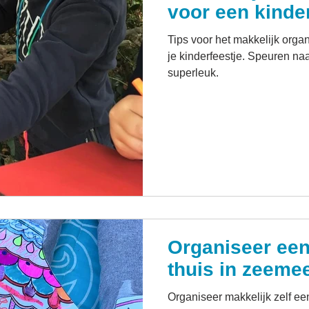
voor een kinde
Tips voor het makkelijk organiseren van een speurtocht op
je kinderfeestje. Speuren naa
superleuk.
Organiseer een
thuis in zeeme
Organiseer makkelijk zelf een