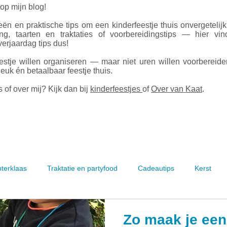
 op mijn blog!
ën en praktische tips om een kinderfeestje thuis onvergetelij
ing, taarten en traktaties of voorbereidingstips — hier vin
erjaardag tips dus!
estje willen organiseren — maar niet uren willen voorbereid
leuk én betaalbaar feestje thuis.
 of over mij? Kijk dan bij
kinderfeestjes
of
Over van Kaat
.
nterklaas
Traktatie en partyfood
Cadeautips
Kerst
Zo maak je een