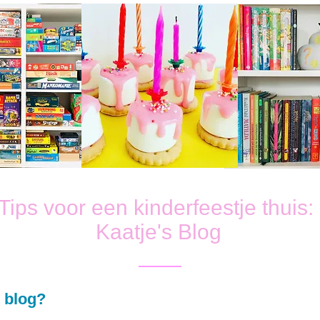
Tips voor een kinderfeestje thuis:
Kaatje's Blog
 blog?