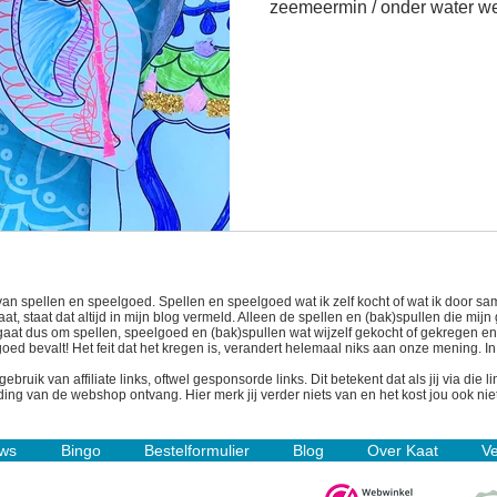
zeemeermin / onder wa
van spellen en speelgoed. Spellen en speelgoed wat ik zelf kocht of wat ik door
t, staat dat altijd in mijn blog vermeld. Alleen de spellen en (bak)spullen die mijn
t gaat dus om spellen, speelgoed en (bak)spullen wat wijzelf gekocht of gekregen e
 goed bevalt! Het feit dat het kregen is, verandert helemaal niks aan onze mening. I
uik van affiliate links, oftwel gesponsorde links. Dit betekent dat als jij via die 
ing van de webshop ontvang. Hier merk jij verder niets van en het kost jou ook niet
ws
Bingo
Bestelformulier
Blog
Over Kaat
Ve