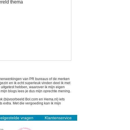
ter wereld thema
 samenwerkingen van PR bureaus of de merken
 gezin en ik echt superleuk vinden deel ik met
n uitgetest hebben, waarover ik mijn eigen
n mijn blogs lees je dus mijn oprechte mening.
link (bijvoorbeeld Bol.com en Hema.nl) iets
s extra. Met die vergoeding kan ik mijn
elgestelde vragen
Klantenservice