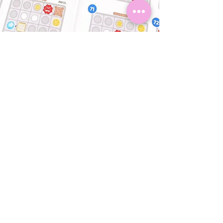
Review SmartGames
Break-Out
SmartGames review spel Break-Out. Een
uitdagend spel waarbij de held zijn route
moet vinden in de kerker naar de uitgang, de